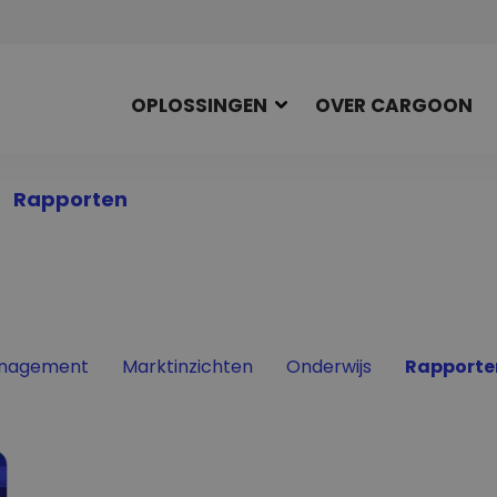
OPLOSSINGEN
OVER CARGOON
Rapporten
Filter by
Filter by
Filter by
nagement
Marktinzichten
Onderwijs
Rapporte