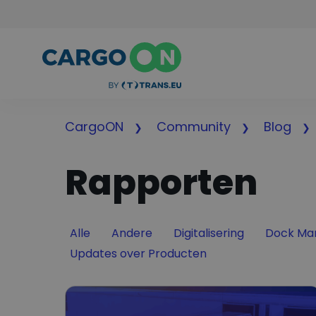
CargoON
Community
Blog
Rapporten
Filter by
Filter by
Filter by
Filter by
Alle
Andere
Digitalisering
Dock Ma
Filter by
Updates over Producten