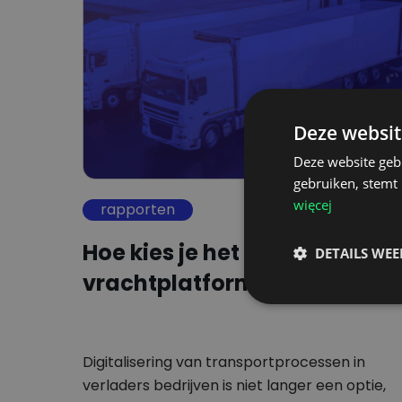
Deze websit
Deze website geb
gebruiken, stemt
więcej
rapporten
Hoe kies je het beste digitale
DETAILS WE
vrachtplatform?
Digitalisering van transportprocessen in
verladers bedrijven is niet langer een optie,