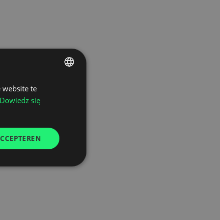
 website te
POLISH
Dowiedz się
ENGLISH
GERMAN
ACCEPTEREN
UKRAINIAN
SPANISH
ITALIAN
FRENCH
DUTCH