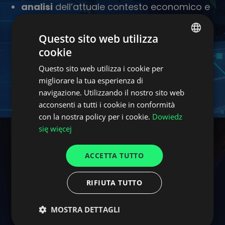
analisi
dell’attuale contesto economico e
commerciale,
novità
di settore,
Questo sito web utilizza
esempi di
soluzioni tecnologiche
cookie
POLISH
innovative
per le catene di distribuzione e
Questo sito web utilizza i cookie per
ENGLISH
la logistica.
migliorare la tua esperienza di
GERMAN
navigazione. Utilizzando il nostro sito web
acconsenti a tutti i cookie in conformità
UKRAINIAN
con la nostra policy per i cookie.
Dowiedz
SPANISH
się więcej
ITALIAN
ACCETTA TUTTO
FRENCH
Iscriviti alla
DUTCH
RIFIUTA TUTTO
newsletter di
MOSTRA DETTAGLI