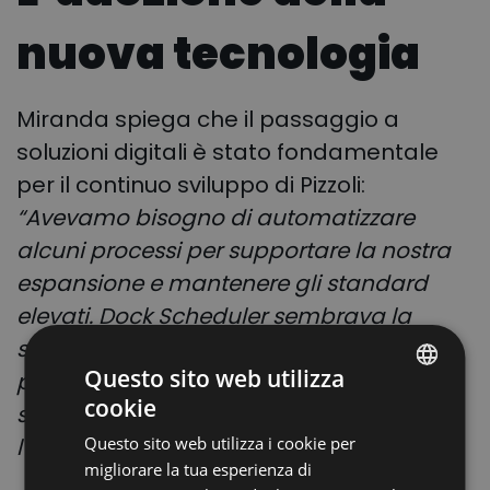
nuova tecnologia
Miranda spiega che il passaggio a
soluzioni digitali è stato fondamentale
per il continuo sviluppo di Pizzoli:
“Avevamo bisogno di automatizzare
alcuni processi per supportare la nostra
espansione e mantenere gli standard
elevati. Dock Scheduler sembrava la
soluzione ideale per ottimizzare la
Questo sito web utilizza
pianificazione delle finestre di carico e
cookie
scarico, migliorando sia l’efficienza che
POLISH
Questo sito web utilizza i cookie per
l’allocazione delle risorse.”
ENGLISH
migliorare la tua esperienza di
GERMAN