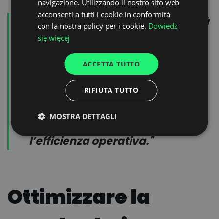
navigazione. Utilizzando il nostro sito web
acconsenti a tutti i cookie in conformità
UKRAINIAN
I risultati sono stati notevoli: "Già
con la nostra policy per i cookie.
Dowiedz
SPANISH
un mese dopo il lancio, l’80%
się więcej
ITALIAN
delle nostre operazioni di carico
ACCETTA TUTTO
FRENCH
veniva gestito tramite Dock
DUTCH
Scheduler, riducendo
RIFIUTA TUTTO
drasticamente i tempi di attesa
MOSTRA DETTAGLI
dei camion e aumentando
l’efficienza operativa."
Ottimizzare la