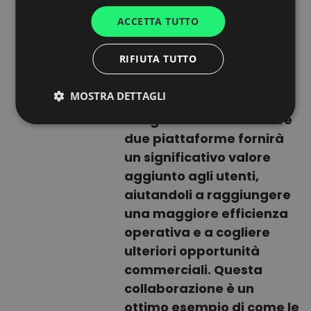
trasporto in Italia e in
ACCETTA TUTTO
FRENCH
tutta Europa, mentre
semplificherà la
DUTCH
RIFIUTA TUTTO
comunicazione e le
trattative con gli
MOSTRA DETTAGLI
spedizionieri. La perfetta
integrazione tra le nostre
due piattaforme fornirà
un significativo valore
aggiunto agli utenti,
aiutandoli a raggiungere
una maggiore efficienza
operativa e a cogliere
ulteriori opportunità
commerciali. Questa
collaborazione è un
ottimo esempio di come le