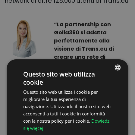
network di oltre 125.000 utenti di Trans.eu.
“La partnership con
Golia360 si adatta
perfettamente alla
visione di Trans.eu di
creare una rete di
trasporto interconnessa
che dia potere a tutte le
Questo sito web utilizza
parti interessate
cookie
POLISH
nell'ecosistema logistico.
Questo sito web utilizza i cookie per
ENGLISH
La nostra end-to-end
migliorare la tua esperienza di
GERMAN
carrier connectivity
navigazione. Utilizzando il nostro sito web
platform offrirà un facile
acconsenti a tutti i cookie in conformità
UKRAINIAN
con la nostra policy per i cookie.
Dowiedz
accesso a una più ampia
SPANISH
się więcej
gamma di offerte di
ITALIAN