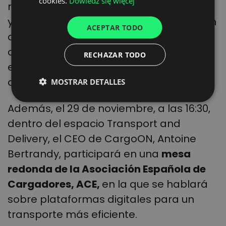
cookies.
Dowiedz się więcej
UKRAINIAN
resolveremos cualquier duda o consulta
y podrás conocer de cerca esta solución
SPANISH
ACEPTAR TODO
de digitalización end-to-end para
ITALIAN
cargadores de la mano de nuestros
RECHAZAR TODO
FRENCH
expertos, con quienes es posible
DUTCH
agendar una cita en
este enlace
.
MOSTRAR DETALLES
Además, el 29 de noviembre, a las 16:30,
dentro del espacio Transport and
Delivery, el CEO de CargoON, Antoine
Bertrandy, participará en una
mesa
redonda de la Asociación Española de
Cargadores, ACE,
en la que se hablará
sobre plataformas digitales para un
transporte más eficiente.