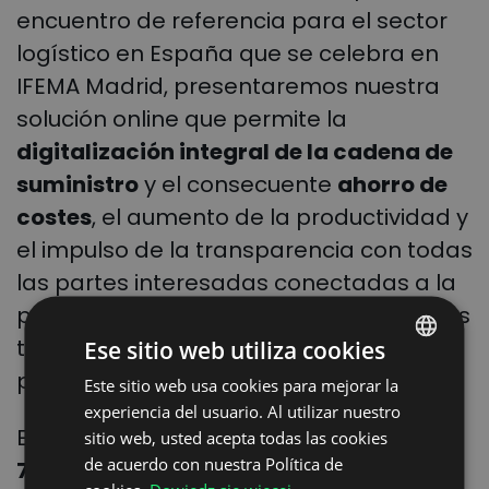
encuentro de referencia para el sector
logístico en España que se celebra en
IFEMA Madrid, presentaremos nuestra
solución online que permite la
digitalización integral de la cadena de
suministro
y el consecuente
ahorro de
costes
, el aumento de la productividad y
el impulso de la transparencia con todas
las partes interesadas conectadas a la
plataforma, desde el cargador hasta los
transportistas y conductores, pasando
Ese sitio web utiliza cookies
por los operadores logísticos
.
Este sitio web usa cookies para mejorar la
POLISH
experiencia del usuario. Al utilizar nuestro
ENGLISH
Estaremos, concretamente, en el
stand
sitio web, usted acepta todas las cookies
GERMAN
de acuerdo con nuestra Política de
7F36
del
pabellón 7
, donde
te