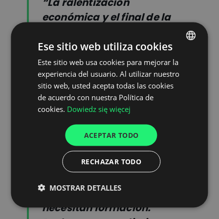
“La ralentización
económica y el final de la
crisis del Covid habían
Ese sitio web utiliza cookies
hecho pensar que la
escasez de mano de obra
Este sitio web usa cookies para mejorar la
POLISH
experiencia del usuario. Al utilizar nuestro
en la logística de los
ENGLISH
sitio web, usted acepta todas las cookies
últimos años se paliaría.
GERMAN
de acuerdo con nuestra Política de
Sin embargo, no ha
cookies.
Dowiedz się więcej
UKRAINIAN
resultado ser así. Las
SPANISH
empresas de la cadena de
ACEPTAR TODO
ITALIAN
suministro siguen
RECHAZAR TODO
FRENCH
teniendo dificultades para
encontrar personal, y los
DUTCH
MOSTRAR DETALLES
empleados que contratan
necesitan formación.