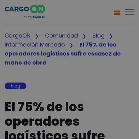
Togg
CargoON
Comunidad
Blog
Información Mercado
El 75% de los
operadores logísticos sufre escasez de
mano de obra
blog
El 75% de los
operadores
logísticos sufre