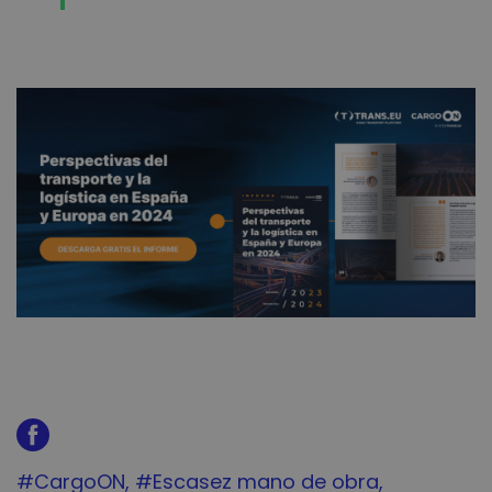
Tag:
#CargoON
Tag:
#Escasez mano de obra