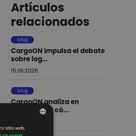
Artículos
relacionados
blog
CargoON impulsa el debate
sobre log...
15.06.2026
blog
CargoON analiza en
Digitaliza 26 có...
14.05.2026
ro sitio web,
POLISH
 się więcej