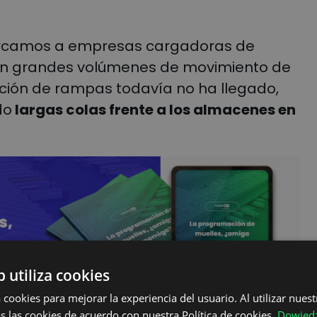
ercamos a empresas cargadoras de
on grandes volúmenes de movimiento de
ación de rampas todavía no ha llegado,
do
largas colas frente a los almacenes en
b utiliza cookies
 cookies para mejorar la experiencia del usuario. Al utilizar nuest
s las cookies de acuerdo con nuestra Política de cookies.
Dowiedz