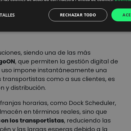
 los muelles de
TALLES
RECHAZAR TODO
ACE
uciones, siendo una de las más
goON
, que permiten la gestión digital de
yo uso impone instantáneamente una
s transportistas como a sus clientes, es
 y distribución.
 franjas horarias, como Dock Scheduler,
almacén en términos reales, sino que
con los transportistas
, reduciendo las
acén y las largas esperas debido a la