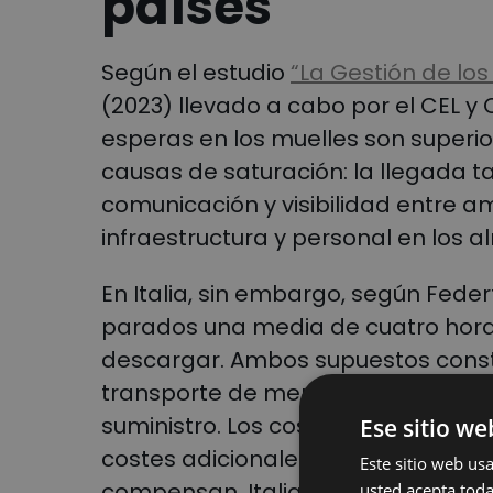
países
Según el estudio
“La Gestión de lo
(2023) llevado a cabo por el CEL y
esperas en los muelles son superio
causas de saturación: la llegada tar
comunicación y visibilidad entre a
infraestructura y personal en los 
En Italia, sin embargo, según Fed
parados una media de cuatro hora
descargar. Ambos supuestos const
transporte de mercancías por carr
suministro. Los costes potenciale
Ese sitio we
costes adicionales a las empresas
Este sitio web usa
compensan. Italia parece estar cog
usted acepta toda