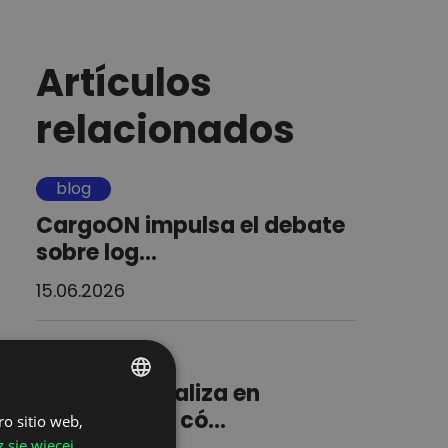
Artículos
relacionados
blog
CargoON impulsa el debate
sobre log...
15.06.2026
blog
CargoON analiza en
Digitaliza 26 có...
ro sitio web,
POLISH
 się więcej