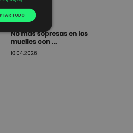
ENGLISH
14.05.2026
GERMAN
PTAR TODO
blog
UKRAINIAN
No más sopresas en los
SPANISH
muelles con ...
ITALIAN
10.04.2026
FRENCH
DUTCH