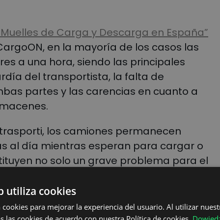
s Muelles de Carga y Descarga en España”
 CargoON, en la mayoría de los casos las
res a una hora, siendo las principales
día del transportista, la falta de
mbas partes y las carencias en cuanto a
almacenes.
ertrasporti, los camiones permanecen
s al día mientras esperan para cargar o
ituyen no solo un grave problema para el
etera, sino para toda la cadena de
s derivados Estas largas esperas generan
b utiliza cookies
 de transporte que rara vez se
 cookies para mejorar la experiencia del usuario. Al utilizar nuest
iendo la vía española para penalizar las
s las cookies de acuerdo con nuestra Política de cookies.
Dowiedz