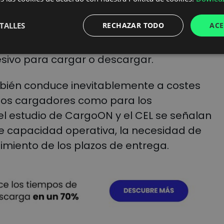
porti hace referencia a las palabras del
TALLES
RECHAZAR TODO
ACE
e señalan que este país podría seguir a
nes a los cargadores que hacen esperar
esivo para cargar o descargar.
ambién conduce inevitablemente a costes
 los cargadores como para los
 el estudio de CargoON y el CEL se señalan
e capacidad operativa, la necesidad de
imiento de los plazos de entrega.