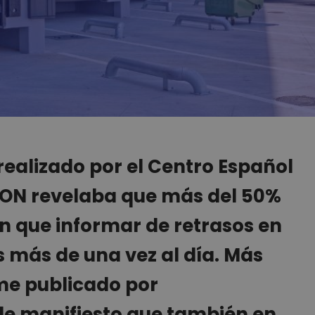
realizado por el Centro Español
goON revelaba que más del 50%
en que informar de retrasos en
s más de una vez al día. Más
me publicado por
de manifiesto que también en