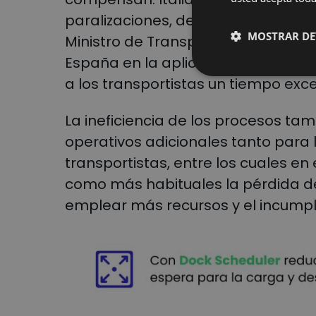
paralizaciones, de hecho Federtras
MOSTRAR DE
Ministro de Transporte de Italia qu
España en la aplicación de sancio
a los transportistas un tiempo exc
La ineficiencia de los procesos t
operativos adicionales tanto para
transportistas, entre los cuales en
como más habituales la pérdida d
emplear más recursos y el incumpl