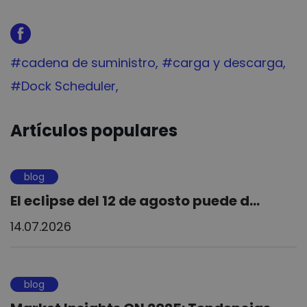
Tag:
#cadena de suministro
Tag:
#carga y descarga
Tag:
#Dock Scheduler
Artículos populares
blog
El eclipse del 12 de agosto puede d...
14.07.2026
blog