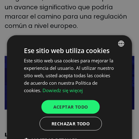
un avance significativo que podría
marcar el camino para una regulación
común a nivel europeo.
Ese sitio web utiliza cookies
Este sitio web usa cookies para mejorar la
POLISH
experiencia del usuario. Al utilizar nuestro
ENGLISH
sitio web, usted acepta todas las cookies
GERMAN
de acuerdo con nuestra Política de
cookies.
Dowiedz się więcej
UKRAINIAN
SPANISH
ACEPTAR TODO
ITALIAN
RECHAZAR TODO
FRENCH
La necesidad de extender el modelo a
DUTCH