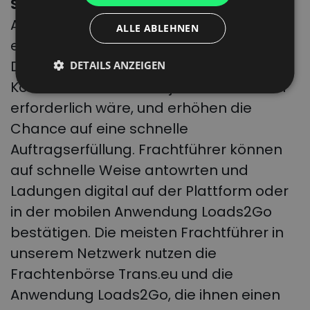
Schnelle Antworten auf Ihre Angebote.
DUTCH
Alle Frachtführer Ihres Vertrauens
ALLE ABLEHNEN
erhalten gleichzeitig ein Frachtangebot.
Dadurch sparen Sie die Zeit, die für die
DETAILS ANZEIGEN
Kontaktaufnahme mit jedem von ihnen
erforderlich wäre, und erhöhen die
Chance auf eine schnelle
Auftragserfüllung. Frachtführer können
auf schnelle Weise antowrten und
Ladungen digital auf der Plattform oder
in der mobilen Anwendung Loads2Go
bestätigen. Die meisten Frachtführer in
unserem Netzwerk nutzen die
Frachtenbörse Trans.eu und die
Anwendung Loads2Go, die ihnen einen