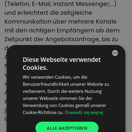
(Telefon, E-Mail, Instant Messenger,…)
und erleichtert die zeitgleiche
Kommunikation über mehrere Kanäle
mit den richtigen Empfängern ab dem
Zeitpunkt der Angebotsanfrage, bis zu
den Verhandlungen und zur
Auftragsannahme.
Diese Webseite verwendet
Nicht nur Sie, sondern auch Ihre
Cookies.
POLISH
vertrauenswürdigen Frachtführer
Wir verwenden Cookies, um die
ENGLISH
werden die Vorteile der
Benutzerfreundlichkeit unserer Website zu
GERMAN
Angebotsabgabe in einem
verbessern. Durch die weitere Nutzung
unserer Webseite stimmen Sie der
UKRAINIAN
zentralisierten System sehen, das auf
Verwendung von Cookies gemäß unserer
jedem Gerät und zu jeder Zeit verfügbar
SPANISH
Cookie-Richtlinie zu.
Dowiedz się więcej
ist.
ITALIAN
ALLE AKZEPTIEREN
FRENCH