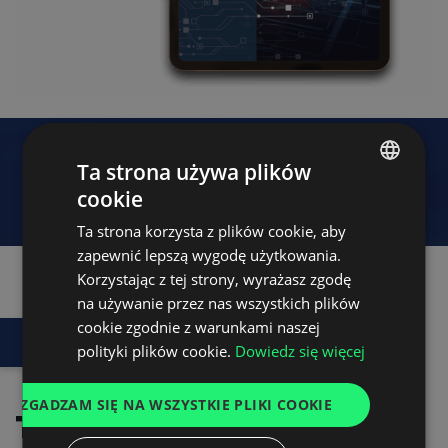
Ta strona używa plików
cookie
POLISH
Ta strona korzysta z plików cookie, aby
ENGLISH
zapewnić lepszą wygodę użytkowania.
GERMAN
Korzystając z tej strony, wyrażasz zgodę
na używanie przez nas wszystkich plików
UKRAINIAN
cookie zgodnie z warunkami naszej
W RAPORCIE:
SPANISH
polityki plików cookie.
Dowiedz się więcej
ITALIAN
ZGADZAM SIĘ NA WSZYSTKIE PLIKI COOKIE
FRENCH
Trendy
i wyzwania
DUTCH