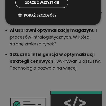
ODRZUĆ WSZYSTKIE
Algorytmy coraz powszechniejsze
. Rośnie
POKAŻ SZCZEGÓŁY
potrzeba dzielenia danych.
Ai usprawni optymalizację magazynu
i
procesów intralogistycznych. W którą
stronę zmierza rynek?
Sztuczna inteligencja w optymalizacji
strategii cenowych
i wykrywaniu oszustw.
Technologia pozwala na więcej.