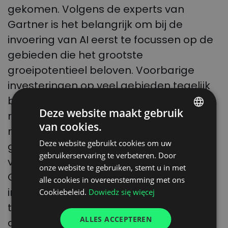
gekomen. Volgens de experts van
Gartner is het belangrijk om bij de
invoering van AI eerst te focussen op de
gebieden die het grootste
groeipotentieel beloven. Voorbarige
investeringen op veel gebieden tegelijk
brengen namelijk niet de verwachte
Deze website maakt gebruik
resultaten. Experts geloven ook dat het
van cookies.
POLISH
nog minstens 10 jaar duurt voordat op AI
Deze website gebruikt cookies om uw
gebaseerde technologie volledig
ENGLISH
gebruikerservaring te verbeteren. Door
volwassen is. Tegelijkertijd twijfelt
GERMAN
onze website te gebruiken, stemt u in met
Gartner er niet aan dat kunstmatige
alle cookies in overeenstemming met ons
UKRAINIAN
intelligentie in de toeleveringsketen de
Cookiebeleid.
Dowiedz się więcej
SPANISH
toekomst van de logistiek is en een
ITALIAN
ALLES ACCEPTEREN
dominante rol zal spelen bij de