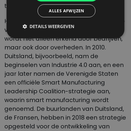
FRENCH
transformatie van het hele systeem.
ALLES AFWIJZEN
DUTCH
Het belang van kunstmatige intelligentie
DETAILS WEERGEVEN
voor de ontwikkeling van de economie
wordt niet alleen erkend door bedrijven,
maar ook door overheden. In 2010.
Duitsland, bijvoorbeeld, nam de
beginselen van Industrie 4.0 aan, en een
jaar later namen de Verenigde Staten
een officiële Smart Manufacturing
Leadership Coalition-strategie aan,
waarin smart manufacturing wordt
genoemd. De buurlanden van Duitsland,
de Fransen, hebben in 2018 een strategie
opgesteld voor de ontwikkeling van