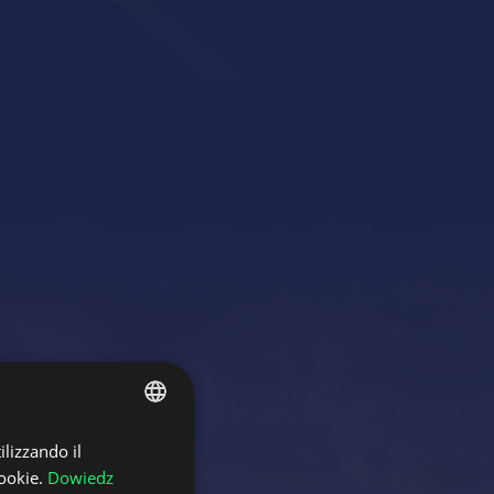
ilizzando il
POLISH
ookie.
Dowiedz
ENGLISH