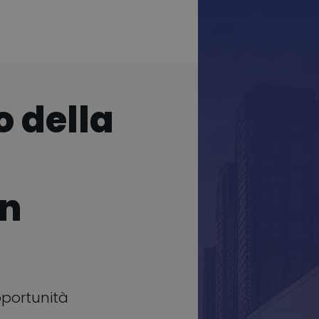
o della
in
opportunità