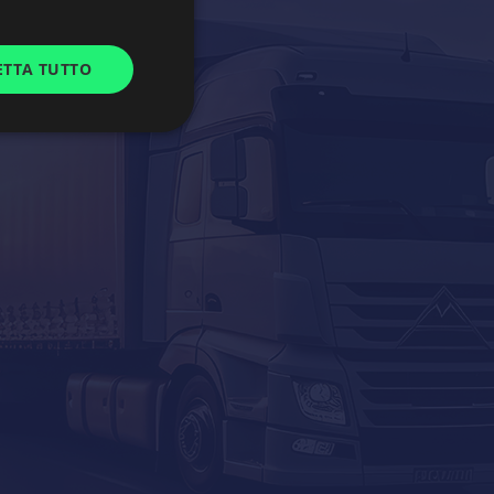
GERMAN
ETTA TUTTO
UKRAINIAN
SPANISH
ITALIAN
FRENCH
DUTCH