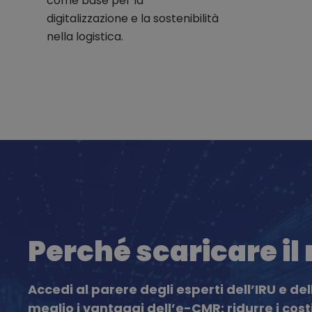
come base per la
digitalizzazione e la sostenibilità
nella logistica.
Perché scaricare il
Accedi al parere degli esperti dell’IRU e del
meglio i vantaggi dell’e-CMR: ridurre i costi