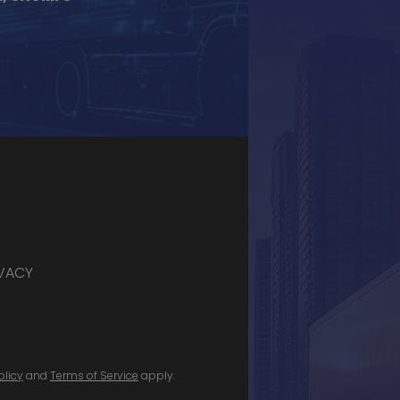
IVACY
olicy
and
Terms of Service
apply.