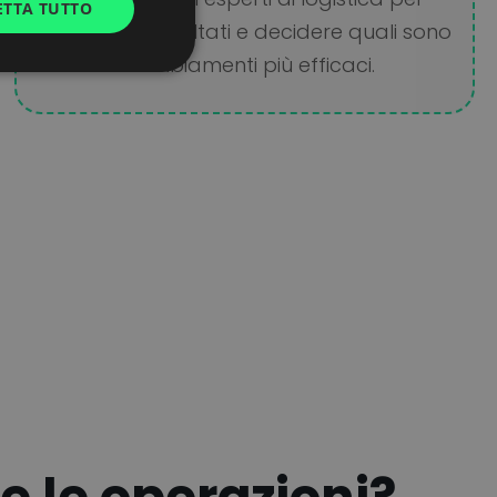
ETTA TUTTO
UKRAINIAN
esaminare i risultati e decidere quali sono
SPANISH
i cambiamenti più efficaci.
ITALIAN
FRENCH
DUTCH