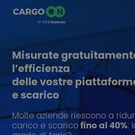
Misurate gratuitament
l’efficienza
delle vostre piattaform
e scarico
Molte aziende riescono a ridur
carico e scarico
fino al 40%
: 