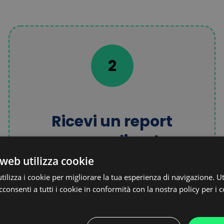
2
Ricevi un report
personalizzato
web utilizza cookie
ilizza i cookie per migliorare la tua esperienza di navigazione. Ut
consenti a tutti i cookie in conformità con la nostra policy per i c
Ti invieremo via e-mail un report
personalizzato con calcoli su misura e