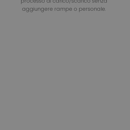
processo di carico/scarico senza
aggiungere rampe o personale.