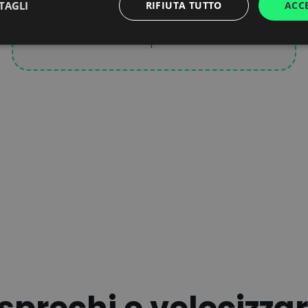
TAGLI
RIFIUTA TUTTO
ACC
suggerimenti concreti per migliorare,
incluso il loro impatto finanziario.