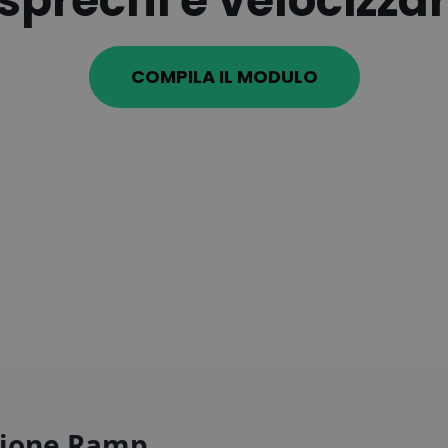
 sprechi e velocizza
COMPILA IL MODULO
azione Ramp