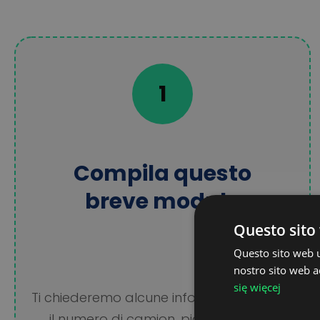
1
Compila questo
breve modulo
Questo sito 
Questo sito web ut
nostro sito web ac
się więcej
Ti chiederemo alcune informazioni, come
il numero di camion, piattaforme di