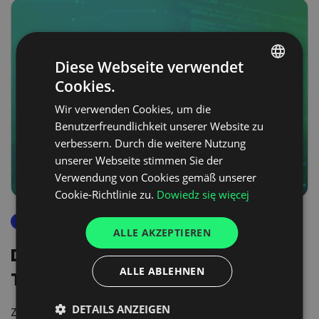
Diese Webseite verwendet
Cookies.
POLISH
Wir verwenden Cookies, um die
ENGLISH
Benutzerfreundlichkeit unserer Website zu
GERMAN
verbessern. Durch die weitere Nutzung
unserer Webseite stimmen Sie der
UKRAINIAN
Verwendung von Cookies gemäß unserer
SPANISH
Cookie-Richtlinie zu.
Dowiedz się więcej
ITALIAN
dock schedular
ALLE AKZEPTIEREN
FRENCH
Die digitale Revolution im
DUTCH
ALLE ABLEHNEN
Transportmanagement
DETAILS ANZEIGEN
Zugang zu Kapazitäten und der Logistik 4.0