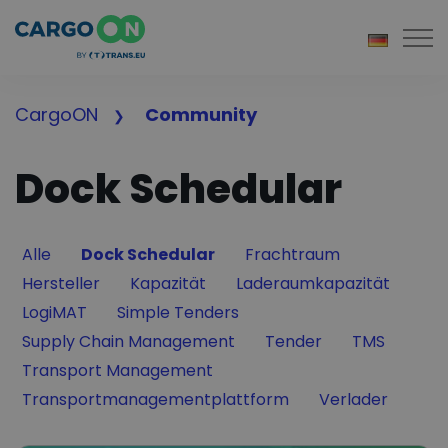
Togg
CargoON
Community
Dock Schedular
Filter by
Filter by
Filter by
Alle
Dock Schedular
Frachtraum
Filter by
Filter by
Filter by
Hersteller
Kapazität
Laderaumkapazität
Filter by
Filter by
LogiMAT
Simple Tenders
Filter by
Filter by
Filter by
Supply Chain Management
Tender
TMS
Filter by
Transport Management
Filter by
Filter by
Transportmanagementplattform
Verlader