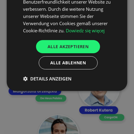
ausgehen?
Benutzerfreundlichkeit unserer Website zu
GERMAN
Wo können wir
Einsparungen erzielen?
verbessern. Durch die weitere Nutzung
unserer Webseite stimmen Sie der
UKRAINIAN
Wie wird der
“Green Deal”
die
Verwendung von Cookies gemäß unserer
Lieferketten verändern?
SPANISH
Cookie-Richtlinie zu.
Dowiedz się więcej
ITALIAN
ALLE AKZEPTIEREN
FRENCH
DUTCH
ALLE ABLEHNEN
DETAILS ANZEIGEN