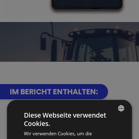
IM BERICHT ENTHALTEN:
Expertenbeiträge
Diese Webseite verwendet
Cookies.
POLISH
Wird Europa
das Obst und Gemüse
Wir verwenden Cookies, um die
ENGLISH