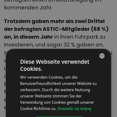
kommenden Jahr.
Trotzdem gaben mehr als zwei Drittel
der befragten ASTIC-Mitglieder (68 %)
an, in diesem Jahr
in ihren Fuhrpark zu
investieren, und sogar 32 % gaben an,
zwischen 50 und 149 Fahrzeuge kaufen zu
wollen. Darüber hinaus plant die
Diese Webseite verwendet
überwiegende Mehrheit (73 %) in Bezug
Cookies.
POLISH
auf die Personalausstattung nicht, ihre
Wir verwenden Cookies, um die
ENGLISH
Belegschaft aufzustocken, wobei die
Benutzerfreundlichkeit unserer Website zu
GERMAN
verbessern. Durch die weitere Nutzung
Mitglieder eher zusätzliche Mitarbeiter
unserer Webseite stimmen Sie der
UKRAINIAN
einstellen als bestehende Mitarbeiter
Verwendung von Cookies gemäß unserer
SPANISH
entlassen.
Cookie-Richtlinie zu.
Dowiedz się więcej
ITALIAN