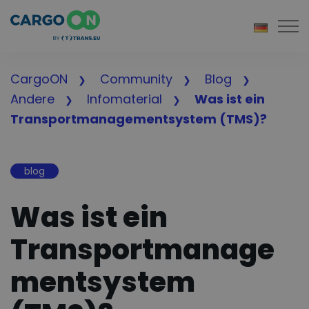
Togg
CargoON
Community
Blog
Andere
Infomaterial
Was ist ein
Transportmanagementsystem (TMS)?
blog
Was ist ein
Transportmanage
mentsystem