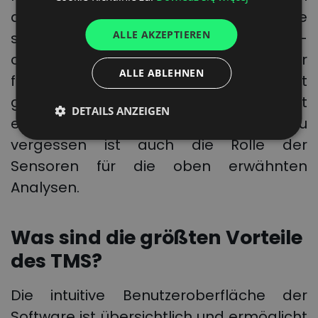
ITALIAN
den Fahrzeugen melden die Geräte
ALLE AKZEPTIEREN
selbst die eventuellen Fehler der Kühl-
FRENCH
oder Heizsystemen, Schäden oder
DUTCH
ALLE ABLEHNEN
fehlerhaften Einstellungen. Das bedeutet
geringere Verschleißkosten und damit
DETAILS ANZEIGEN
eine Steigerung der Rentabilität. Nicht zu
vergessen ist auch die Rolle der
Sensoren für die oben erwähnten
Analysen.
Was sind die größten Vorteile
des TMS?
Die intuitive Benutzeroberfläche der
Software ist übersichtlich und ermöglicht