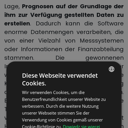
Lage,
Prognosen auf der Grundlage der
ihm zur Verfügung gestellten Daten zu
erstellen
. Dadurch kann die Software
enorme Datenmengen verarbeiten, die
von einer Vielzahl von Messsystemen
oder Informationen der Finanzabteilung
stammen. Die gewonnenen
Informationen können als Grundlage für
wichtige Entscheidungen über die
Diese Webseite verwendet
Cookies.
Kostensenkung oder die Verbesserung
POLISH
der Pünktlichkeit von Lieferplänen dienen.
Wir verwenden Cookies, um die
ENGLISH
Benutzerfreundlichkeit unserer Website zu
Eine weitere Technologie, die das digitale
GERMAN
verbessern. Durch die weitere Nutzung
Transportmanagementsystem
unserer Webseite stimmen Sie der
UKRAINIAN
verwendet, ist das Internet der Dinge. Mit
Verwendung von Cookies gemäß unserer
SPANISH
Hilfe von den Sensoren im Lager und in
Cookie-Richtlinie zu.
Dowiedz się więcej