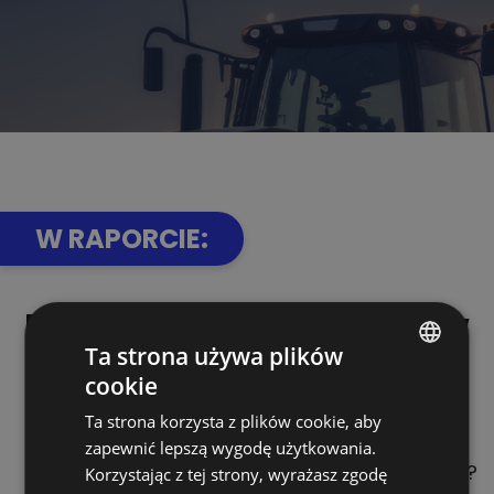
W RAPORCIE:
Komentarze specjalistów
Ta strona używa plików
Czy w Europie
zabraknie owoców
i
cookie
POLISH
warzyw
?
Ta strona korzysta z plików cookie, aby
ENGLISH
Gdzie szukać
oszczędności?
zapewnić lepszą wygodę użytkowania.
GERMAN
Jak
Zielony Ład
odmieni
łańcuchy dostaw?
Korzystając z tej strony, wyrażasz zgodę