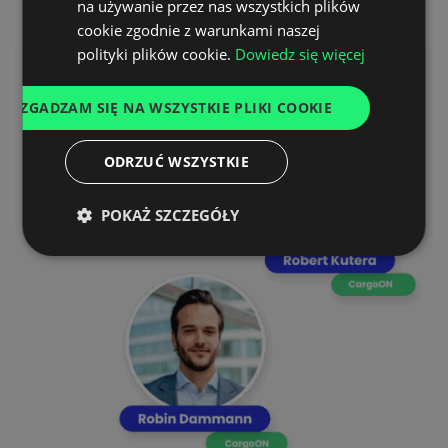
na używanie przez nas wszystkich plików
UKRAINIAN
cookie zgodnie z warunkami naszej
SPANISH
polityki plików cookie.
Dowiedz się więcej
ITALIAN
ZGADZAM SIĘ NA WSZYSTKIE PLIKI COOKIE
FRENCH
DUTCH
ODRZUĆ WSZYSTKIE
POKAŻ SZCZEGÓŁY