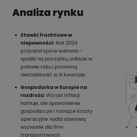
Analiza rynku
Stawki frachtowe w
niepewności:
Rok 2024
przyniósł spore wahania –
spadki na początku, odbicie w
połowie roku i ponowną
niestabilność w III kwartale.
Gospodarka w Europie na
rozdrożu:
Wzrost inflacji
hamuje, ale spowolnienie
gospodarcze i rosnące koszty
operacyjne nadal stanowią
wyzwanie dla firm
transportowych.