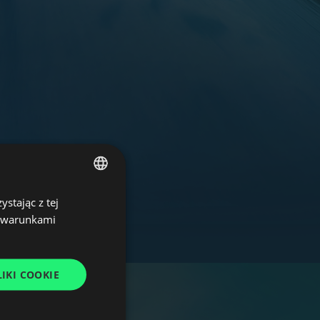
stając z tej
POLISH
z warunkami
ENGLISH
GERMAN
IKI COOKIE
UKRAINIAN
SPANISH