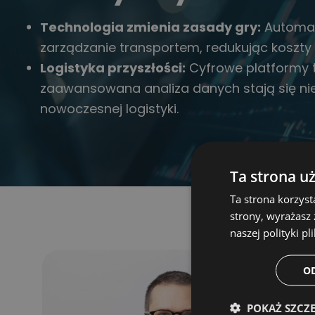
Technologia zmienia zasady gry:
Automaty
zarządzanie transportem, redukując koszty
Logistyka przyszłości:
Cyfrowe platformy 
zaawansowana analiza danych stają się 
nowoczesnej logistyki.
Ta strona u
Ta strona korzyst
strony, wyrażasz
naszej polityki pl
O
POKAŻ SZCZ