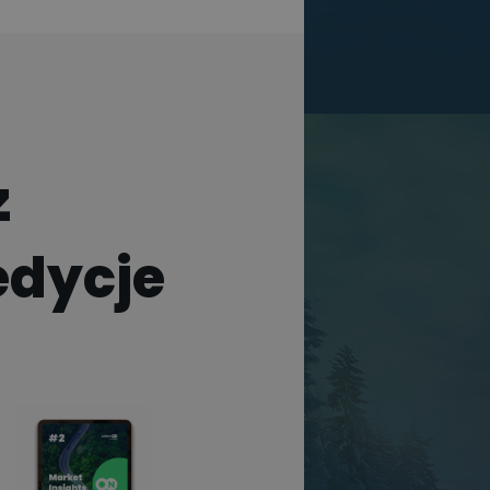
z
edycje