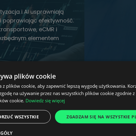
zacja i AI usprawniają
 i poprawiając efektywność.
transportowe, eCMR i
niezbędnym elementem
żywa plików cookie
a z plików cookie, aby zapewnić lepszą wygodę użytkowania. Korzy
 zgodę na używanie przez nas wszystkich plików cookie zgodnie 
ików cookie.
Dowiedz się więcej
DRZUĆ WSZYSTKIE
ZGADZAM SIĘ NA WSZYSTKIE PL
EGÓŁY
"Rok 2025