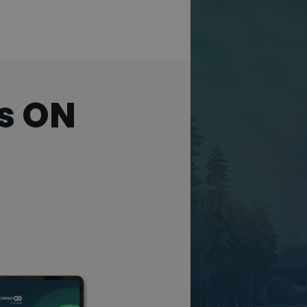
ts ON