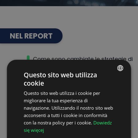
NEL REPORT
Come sono cambiate le strategie di
impostazione dei trasporti negli
Questo sito web utilizza
ultimi 5 anni
cookie
POLISH
La rilevanza delle relazioni umane e
Questo sito web utilizza i cookie per
ENGLISH
dell’intelligenza artificiale per
migliorare la tua esperienza di
GERMAN
navigazione. Utilizzando il nostro sito web
un’efficiente gestione dei trasporti
acconsenti a tutti i cookie in conformità
UKRAINIAN
con la nostra policy per i cookie.
Dowiedz
Le prospettive per una transizione
SPANISH
się więcej
verso una logistica più sostenibile
ITALIAN